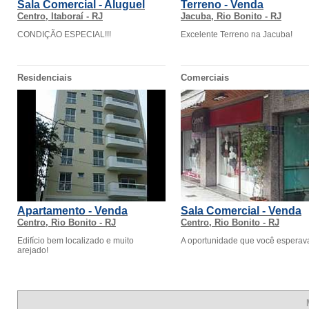
Sala Comercial - Aluguel
Terreno - Venda
Centro, Itaboraí - RJ
Jacuba, Rio Bonito - RJ
CONDIÇÃO ESPECIAL!!!
Excelente Terreno na Jacuba!
Residenciais
Comerciais
Apartamento - Venda
Sala Comercial - Venda
Centro, Rio Bonito - RJ
Centro, Rio Bonito - RJ
Edifício bem localizado e muito
A oportunidade que você esperav
arejado!